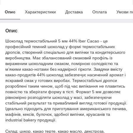
Опис
Характеристики
Доставка
Оплата
Умови п
Опис
Шоколад термостабільний 5 мм 44% Iber Cacao - це
професійний темний шоколад у формі термостабільних
дропсів, створений спеціально для випічки та кондитерського
виробництва. Має збалансований смаковий профіль із
вираженим шоколадним смаком, помірною солодкістю та
м’якими какао-нотами без надмірної гіркоти. Завдяки вмісту
какао-продуктів 44% шоколад забезпечує насичений аромат і
яскравий смак у готових виробах. Термостабільні дропси
розроблені таким чином, щоб під час випікання не плавитись
повністю та зберігати форму в тісті. Формат 5 мм дозволяє
рівномірно розподіляти шоколад у масі, забезпечуючи
стабільний результат та привабливий вигляд готової продукції.
Ідеально підходить для приготування американського печива,
мафінів, кексів, булочок, здобної випічки, круасанів та
industrial bakery продукції.
Склад: цукор, какао терте, какао масло, декстроза,