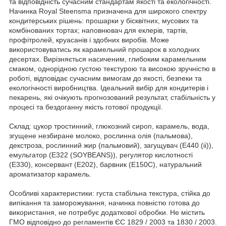
та відповідність сучасним стандартам якості та екологічності.
Начинка Royal Steensma призначена для широкого спектру
кондитерських рішень: прошарки у бісквітних, мусових та
комбінованих тортах; наповнювач для еклерів, тартів,
профітролей, круасанів і здобних виробів. Може
використовуватись як карамельний прошарок в холодних
десертах. Вирізняється насиченим, глибоким карамельним
смаком, однорідною густою текстурою та високою зручністю в
роботі, відповідає сучасним вимогам до якості, безпеки та
екологічності виробництва. Ідеальний вибір для кондитерів і
пекарень, які очікують прогнозований результат, стабільність у
процесі та бездоганну якість готової продукції.
Склад: цукор тростинний, глюкозний сироп, карамель, вода,
згущене незбиране молоко, рослинна олія (пальмова),
декстроза, рослинний жир (пальмовий), загущувач (E440 (ii)),
емульгатор (E322 (SOYBEANS)), регулятор кислотності
(E330), консервант (E202), барвник (E150С), натуральний
ароматизатор карамель.
Особливі характеристики: густа стабільна текстура, стійка до
випікання та заморожування, начинка повністю готова до
використання, не потребує додаткової обробки. Не містить
ГМО відповідно до регламентів ЄС 1829 / 2003 та 1830 / 2003.