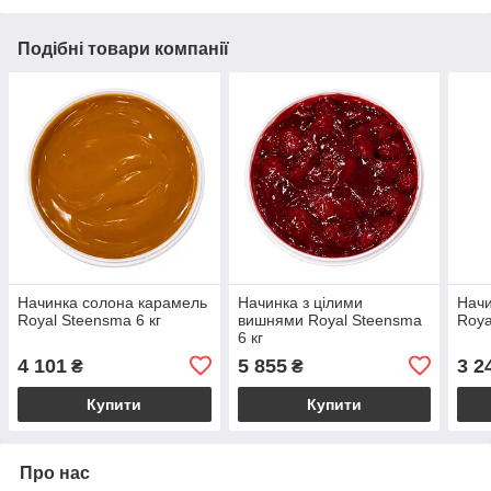
Подібні товари компанії
Начинка солона карамель
Начинка з цілими
Начи
Royal Steensma 6 кг
вишнями Royal Steensma
Roya
6 кг
4 101
5 855
3 2
₴
₴
Купити
Купити
Про нас