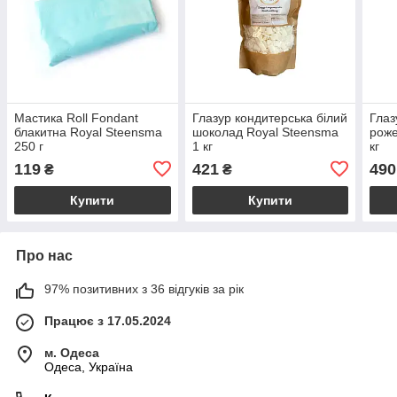
Мастика Roll Fondant
Глазур кондитерська білий
Глаз
блакитна Royal Steensma
шоколад Royal Steensma
роже
250 г
1 кг
кг
119
421
490
₴
₴
Купити
Купити
Про нас
97% позитивних з 36 відгуків за рік
Працює з 17.05.2024
м. Одеса
Одеса, Україна