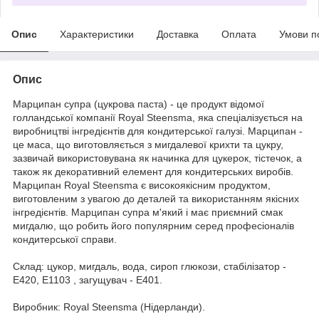
Опис
Характеристики
Доставка
Оплата
Умови п
Опис
Марципан супра (цукрова паста) - це продукт відомої
голландської компанії Royal Steensma, яка спеціалізується на
виробництві інгредієнтів для кондитерської галузі. Марципан -
це маса, що виготовляється з мигдалевої крихти та цукру,
зазвичай використовувана як начинка для цукерок, тістечок, а
також як декоративний елемент для кондитерських виробів.
Марципан Royal Steensma є високоякісним продуктом,
виготовленим з увагою до деталей та використанням якісних
інгредієнтів. Марципан супра м'який і має приємний смак
мигдалю, що робить його популярним серед професіоналів
кондитерської справи.
Склад: цукор, мигдаль, вода, сироп глюкози, стабілізатор -
E420, E1103 , загущувач - E401.
Виробник: Royal Steensma (Нідерланди).