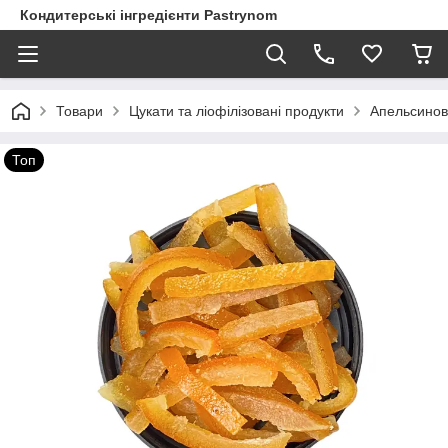
Кондитерські інгредієнти Pastrynom
Товари
Цукати та ліофілізовані продукти
Апельсинові
Топ