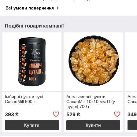
Всі умови повернення
Подібні товари компанії
Імбирні цукати сухі
Апельсинові цукати
Апел
CacaoMill 500 г
CacaoMill 10х10 мм D (у
Caca
пудрі) 700 г
393
529
349
₴
₴
Купити
Купити