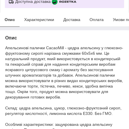
Доступна доставка
Опис
Характеристики
Доставка
Оплата
Умови п
Опис
Апельсинові палички CacaoMill - цедра апельсину у глюкозно-
фруктозному сиропі нарізана смужками 60х5х6 мм. Це
натуральний продукт, який використовується в кондитерській
та пекарській справі для надання кондитерським виробам
яскравого цитрусового смаку і аромату без застосування
штучних ароматизаторів та добавок. Апельсинові палички
можна використовувати в різних видах кондитерських виробів,
включаючи торти, тістечка, печиво, кекси, здобна випічка
тощо. Окрім того, продукт можна використовувати для
декорування готових виробів.
Склад: цедра апельсина, цукор, глюкозно-фруктозний сироп,
регулятор кислотності, лимонна кислота Е330. Без ГМО.
Особливі характеристики: зацукрована цедра апельсину