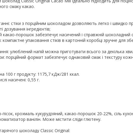
 шоколад Classic Original Cacao Mill ідеально підходить для поцін
ого смаку какао.
станні: стіки з порційним шоколадом дозволяють легко і швидко 
ті дозування інгредієнтів;
ний какао-порошок забезпечує насичений і справжній шоколадний 
я: компактне упаковання стіків в картонній коробці зручне для зб
ання: улюблений напій можна приготувати всього за декілька хви
ури: порційний формат забезпечує однаковий смак і текстуру кож
на 100 г продукту: 1175,7 кДж/281 ккал.
слі насичені: 0,55 г.
р-пісок, крохмаль кукурудзяний, какао-порошок 20-22%, сіль кухо
роматизатор ванілін. Може містити сліди глютену.
арячого шоколаду Classic Original: