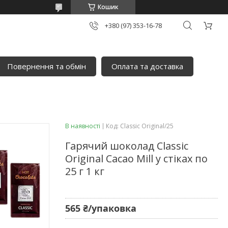
Кошик
+380 (97) 353-16-78
Повернення та обмін
Оплата та доставка
В наявності
Код:
Classic Original/25
Гарячий шоколад Classic
Original Cacao Mill у стіках по
25 г 1 кг
565 ₴/упаковка