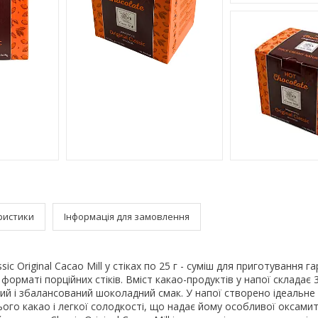
ристики
Інформація для замовлення
ic Original Cacao Mill у стіках по 25 г - суміш для приготування г
орматі порційних стіків. Вміст какао-продуктів у напої складає 3
вний і збалансований шоколадний смак. У напої створено ідеальн
ього какао і легкої солодкості, що надає йому особливої оксами