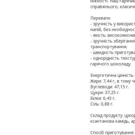
ніжності. Наш гарячий
справжнього, класичн
Переваги:
- зручність у викори
напій, без необхіднос
- якість: високоякіс
- зручність зберіганн
транспортування;
- швидкість приготув
- однорідність текст
гарячого шоколаду.
Енергетична цінність 
Жири: 7,44 г, в тому чи
Вуглеводи: 47,15 г.
Цукри: 37,25 г.
Білки: 6,43 г.
Сіль: 0,88 г.
Склад продукту: цуко
ксантанова камідь, а
Спосіб приготування г