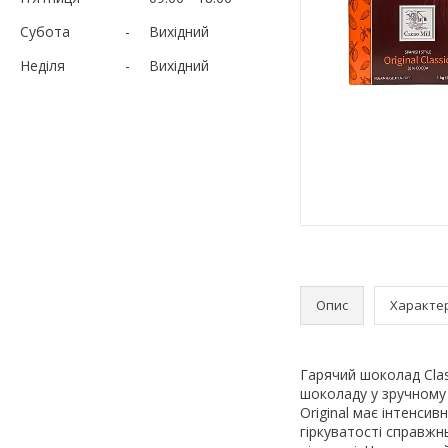
Субота
Вихідний
Неділя
Вихідний
Опис
Характе
Гарячий шоколад Class
шоколаду у зручному ф
Original має інтенси
гіркуватості справжн