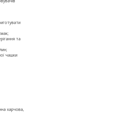
овувачів
приготувати
смак;
ерігання та
лин;
ної чашки
нна харчова,