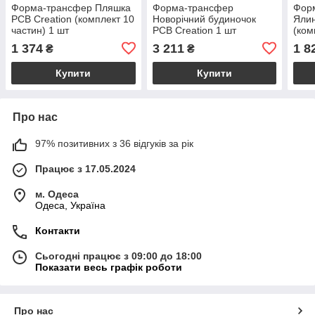
Форма-трансфер Пляшка
Форма-трансфер
Фор
PCB Creation (комплект 10
Новорічний будиночок
Ялин
частин) 1 шт
PCB Creation 1 шт
(ком
част
1 374
3 211
1 8
₴
₴
Купити
Купити
Про нас
97% позитивних з 36 відгуків за рік
Працює з 17.05.2024
м. Одеса
Одеса, Україна
Контакти
Сьогодні працює з 09:00 до 18:00
Показати весь графік роботи
Про нас