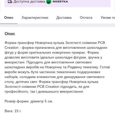
Доступна доставка
Опис
Характеристики
Доставка
Оплата
Умови п
Опис
Форма-трансфер Новорічна кулька Золотисті сніжинки PCB
Creation - форма-призначена для виготовлення шоколадних
фігур у формі оригінальних новорічних прикрас. Форма
дозволяє виготовити ідеальні шоколадні фігурки, зручна у
використані. Підходить для виготовлення святкових
шоколадних виробів на Новорічну та Різдвяну тематику. Готові
вироби можуть бути частиною тематичних подарункових
наборів, солодким елементом для декорування святкового
столу, дитячих свят. Форма-трансфер Новорічна кулька
Золотисті сніжинки PCB Creation підходить, як для
професійного, так і домашнього використання.
Розмір форми: діаметр 5 см.
Вага: 15 г.