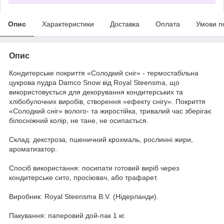
Опис
Характеристики
Доставка
Оплата
Умови п
Опис
Кондитерське покриття «Солодкий сніг» - термостабільна
цукрова пудра Damco Snow від Royal Steensma, що
використовується для декорування кондитерських та
хлібобулочних виробів, створення «ефекту снігу». Покриття
«Солодкий сніг» волого- та жиростійка, тривалий час зберігає
білосніжний колір, не тане, не осипається.
Склад: декстроза, пшеничний крохмаль, рослинні жири,
ароматизатор.
Спосіб використання: посипати готовий виріб через
кондитерське сито, просіювач, або трафарет.
Виробник: Royal Steensma B.V. (Нідерланди).
Пакування: паперовий дой-пак 1 кг.