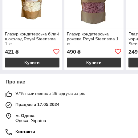
Глазур кондитерська білий
Глазур кондитерська
Глаз
шоколад Royal Steensma
рожева Royal Steensma 1
чорн
1 кг
кг
Stee
421
490
249
₴
₴
Купити
Купити
Про нас
97% позитивних з 36 відгуків за рік
Працює з 17.05.2024
м. Одеса
Одеса, Україна
Контакти