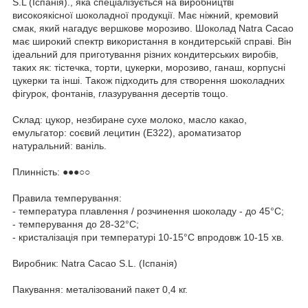
S.L (Іспанія)., яка спеціалізується на виробництві
високоякісної шоколадної продукції. Має ніжний, кремовий
смак, який нагадує вершкове морозиво. Шоколад Natra Cacao
має широкий спектр використання в кондитерській справі. Він
ідеальний для приготування різних кондитерських виробів,
таких як: тістечка, торти, цукерки, морозиво, ганаш, корпусні
цукерки та інші. Також підходить для створення шоколадних
фігурок, фонтанів, глазурування десертів тощо.
Склад: цукор, незбиране сухе молоко, масло какао,
емульгатор: соєвий лецитин (Е322), ароматизатор
натуральний: ваніль.
Плинність: ●●●○○
Правила темперування:
- температура плавлення / розчинення шоколаду - до 45°С;
- темперування до 28-32°С;
- кристалізація при температурі 10-15°С впродовж 10-15 хв.
Виробник: Natra Cacao S.L. (Іспанія)
Пакування: металізований пакет 0,4 кг.