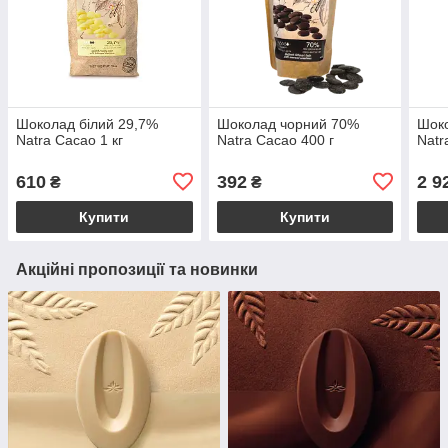
Шоколад білий 29,7%
Шоколад чорний 70%
Шоко
Natra Cacao 1 кг
Natra Cacao 400 г
Natr
610
392
2 9
₴
₴
Купити
Купити
Акційні пропозиції та новинки