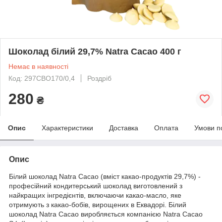
Шоколад білий 29,7% Natra Cacao 400 г
Немає в наявності
Код: 297СВО170/0,4
Роздріб
280
₴
Опис
Характеристики
Доставка
Оплата
Умови п
Опис
Білий шоколад Natra Cacao (вміст какао-продуктів 29,7%) -
професійний кондитерський шоколад виготовлений з
найкращих інгредієнтів, включаючи какао-масло, яке
отримують з какао-бобів, вирощених в Еквадорі. Білий
шоколад Natra Cacao виробляється компанією Natra Cacao