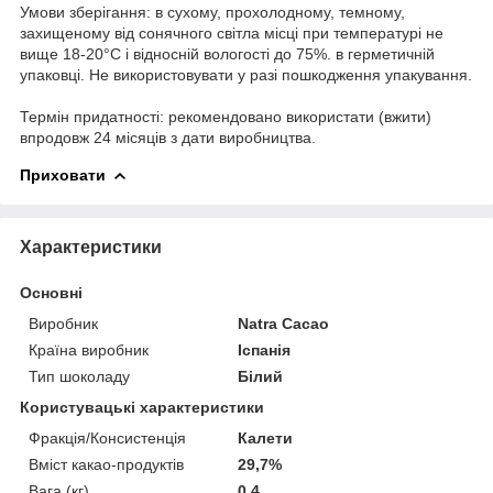
Умови зберігання: в сухому, прохолодному, темному,
захищеному від сонячного світла місці при температурі не
вище 18-20°С і відносній вологості до 75%. в герметичній
упаковці. Не використовувати у разі пошкодження упакування.
Термін придатності: рекомендовано використати (вжити)
впродовж 24 місяців з дати виробництва.
Приховати
Характеристики
Основні
Виробник
Natra Cacao
Країна виробник
Іспанія
Тип шоколаду
Білий
Користувацькі характеристики
Фракція/Консистенція
Калети
Вміст какао-продуктів
29,7%
Вага (кг)
0,4