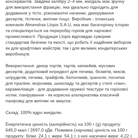
консервантів. Завдяки калібру 2–4 мм, мигдаль має зручну
для використання фракцію, яка ідеально підходить для
додавання у тісто, різноманітні начинки, декорування
десертів, тістечок, випічки тощо. Виробник - іспанська
компанія Almendras Llopis S.A.U, яка має багаторічну історію
та спеціалізується на переробці горіхів для харчової
промисловості. Продукція Llopis відповідає суворим
стандартам безпеки та якості, що робить її надійним вибором
як для крафтових майстрів, так і для великих кондитерських
виробництв.
Використання: декор тортів, тартів, капкейків, мусових
десертів, додатковий інгредієнт для печива, бісквітів, кексів,
штруделів, печива, трайфлів, батончиків, граноли; посипка
для праліне, морозива, шоколаду та десертів у стилі «raw»;
карамелізація - для додавання хрумкої текстури та горіхової
нотки; панірування - як корисна альтернатива класичній
паніровці для випічки чи закусок.
Склад: 100% ядро мигдалю.
Енергетична цінність (калорійність) на 100 г (g) продукту:
645,0 ккал / 2697,0 кДж. Поживна (харчова) цінність на 100 г
продукту: білки: 24,1 г, жири: 54,1 г, з них насичені жири: 4,22 г,