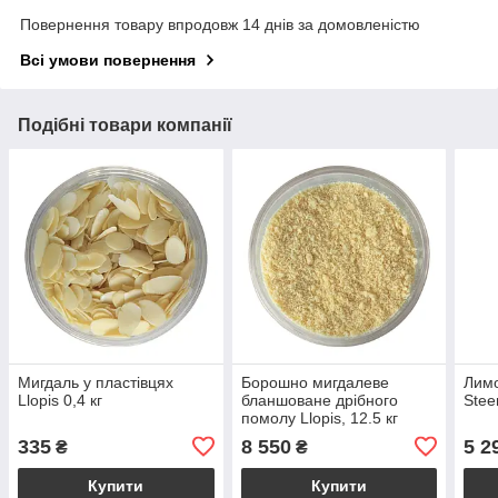
Повернення товару впродовж 14 днів за домовленістю
Всі умови повернення
Подібні товари компанії
Мигдаль у пластівцях
Борошно мигдалеве
Лимо
Llopis 0,4 кг
бланшоване дрібного
Stee
помолу Llopis, 12.5 кг
335
8 550
5 2
₴
₴
Купити
Купити