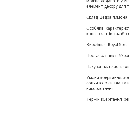
можна додавати у біс
елемент декору для т
Склад: цедра лимона,
Особливі характерис
консервантів та/або 
Виробник: Royal Stee
Постачальник в Україн
Пакування: пластиков
Умови зберігання: зб
сонячного світла та 
використання.
Термін зберігання: р