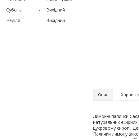
Субота
Вихідний
Неділя
Вихідний
Опис
Характе
Лимонні палички Caca
натуральних ефірних 
цукровому сиропі. Це
Палички лимону викор