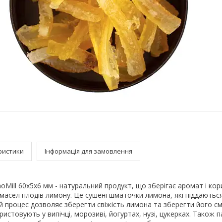
ристики
Інформація для замовлення
oMill 60х5х6 мм - натуральний продукт, що зберігає аромат і кор
масел плодів лимону. Це сушені шматочки лимона, які піддаються
й процес дозволяє зберегти свіжість лимона та зберегти його см
истовують у випічці, морозиві, йогуртах, нузі, цукерках. Також 