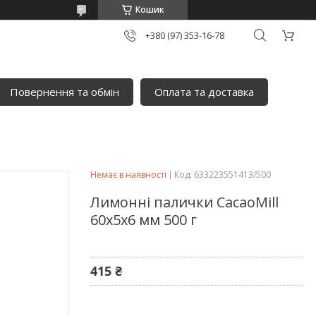
Кошик
+380 (97) 353-16-78
Повернення та обмін
Оплата та доставка
Немає в наявності
Код:
633223551413/500
Лимонні палички CacaoMill
60х5х6 мм 500 г
415 ₴