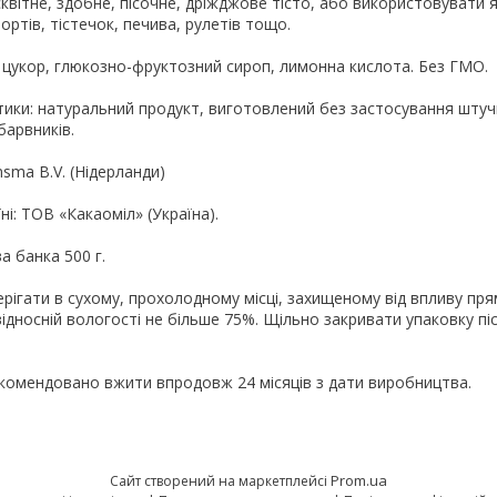
квітне, здобне, пісочне, дріжджове тісто, або використовувати 
ортів, тістечок, печива, рулетів тощо.
 цукор, глюкозно-фруктозний сироп, лимонна кислота. Без ГМО.
тики: натуральний продукт, виготовлений без застосування штуч
барвників.
nsma B.V. (Нідерланди)
і: ТОВ «Какаоміл» (Україна).
а банка 500 г.
ерігати в сухому, прохолодному місці, захищеному від впливу пр
відносній вологості не більше 75%. Щільно закривати упаковку пі
екомендовано вжити впродовж 24 місяців з дати виробництва.
Prom.ua
Сайт створений на маркетплейсі