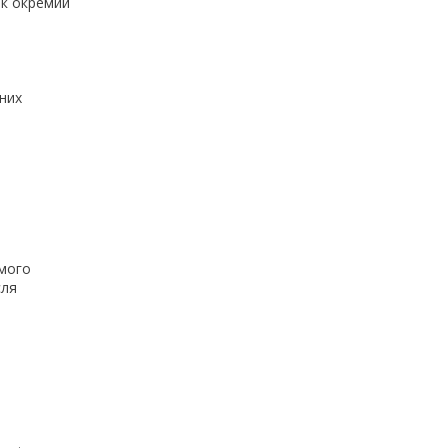
як окремий
них
ямого
сля