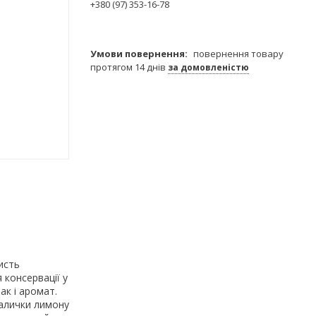
+380 (97) 353-16-78
повернення товару
протягом 14 днів
за домовленістю
исть
 консервації у
ак і аромат.
палички лимону