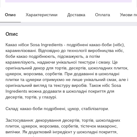
Опис
Характеристики
Доставка
Оплата
Умови п
Опис
Какао нібси Sosa Ingredients - подрібнені какао-боби (нібс),
карамелізовані. Відповідно до технології виробництва нібс,
боби какао подрібнюють, підсмажують, а потім
карамелізують, надаючи унікальної текстури і смаку. Це
оригінальний декор для тортів, десертів, шоколадних плиток,
цукерок, морозива, сорбетів. При додаванні в шоколадні
плитки та цукерки отримуємо не лише унікальний смак, але і
оригінальний вигляд та текстуру виробів. Також нібс Sosa
Ingredients можна додавати в шоколадні покриття для
десертів, тортів, у глазурі.
Склад: какао-боби подрібнені, цукор, стабілізатори.
Застосування: декорування десертів, тортів, шоколадних
плиток, цукерок, морозива, сорбетів, тістечок макаронс,
випічки. Як додатковий інгредієнт у шоколадні покриття,