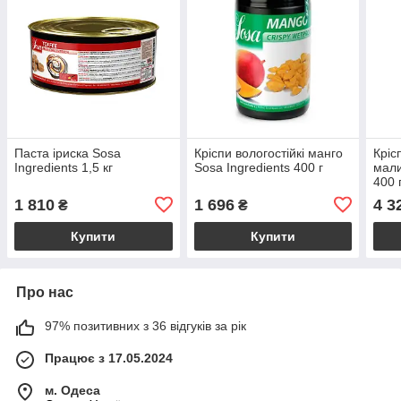
Паста іриска Sosa
Кріспи вологостійкі манго
Кріс
Ingredients 1,5 кг
Sosa Ingredients 400 г
мали
400 
1 810
1 696
4 3
₴
₴
Купити
Купити
Про нас
97% позитивних з 36 відгуків за рік
Працює з 17.05.2024
м. Одеса