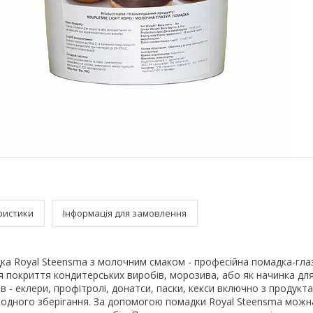
ристики
Інформація для замовлення
ка Royal Steensma з молочним смаком - професійна помадка-гла
 покриття кондитерських виробів, морозива, або як начинка для
в - еклери, профітролі, донатси, паски, кекси включно з продукт
одного зберігання. За допомогою помадки Royal Steensma можн