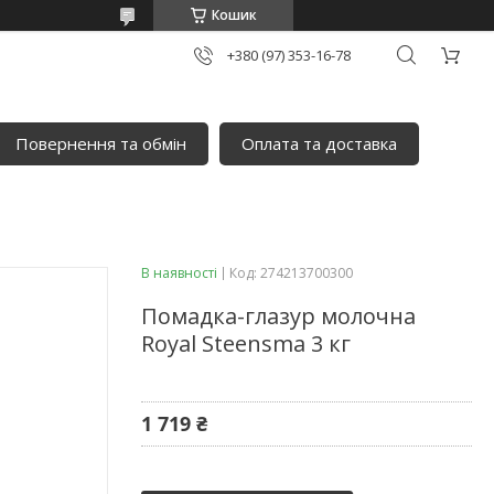
Кошик
+380 (97) 353-16-78
Повернення та обмін
Оплата та доставка
В наявності
Код:
274213700300
Помадка-глазур молочна
Royal Steensma 3 кг
1 719 ₴