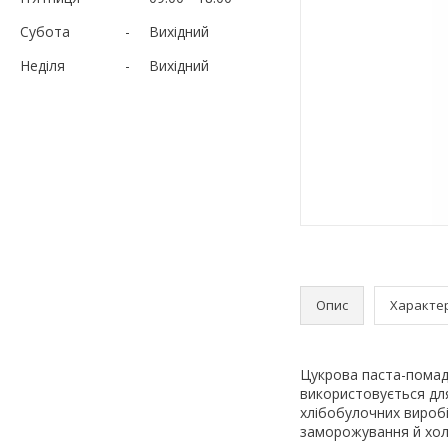
Субота
Вихідний
Неділя
Вихідний
Опис
Характе
Цукрова паста-помад
використовується для
хлібобулочних виробі
заморожування й хол