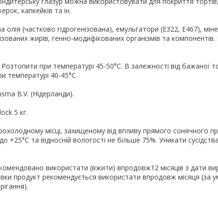
ндитерську глазур можна використовувати для покриття тортів,
ерок, капкейків та ін.
а олія (частково гідрогенізована), емульгатори (Е322, Е467), мін
нізованих жирів, генно-модифікованих організмів та компонентів
 Розтопити при температурі 45-50°C. В залежності від бажаної 
и температурі 40-45°C.
sma B.V. (Нідерланди).
ock 5 кг.
прохолодному місці, захищеному від впливу прямого сонячного п
до +25°С та відносній вологості не більше 75%. Уникати сусідства
екомендовано використати (вжити) впродовж12 місяців з дати ви
овки продукт рекомендується використати впродовж місяця (за 
ігання).