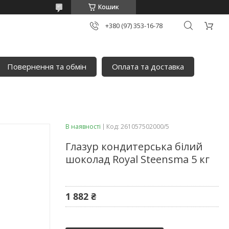
Кошик
+380 (97) 353-16-78
Повернення та обмін
Оплата та доставка
В наявності
Код:
261057502000/5
Глазур кондитерська білий
шоколад Royal Steensma 5 кг
1 882 ₴