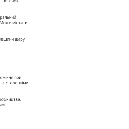
 тістечок,
еральний
. Може містити
товщини шару
роміння при
 зі сторонніми
робництва.
умов