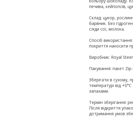
кольору шоколаду. Ко
печива, кейпопсів, цук
Склад: цукор, рослинн
барвник. Без гідроге
сліди сої, молока.
Спосіб використання:
покриття наносити пр
Виробник: Royal Steen
Пакування: пакет Zip-l
Зберігати в сухому, 
температурі від +0°С 
запахами.
Термін зберігання: р
Після відкриття упак
дотримання умов збер