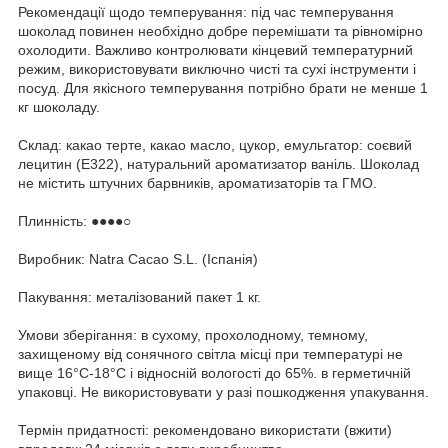
Рекомендації щодо темперування: під час темперування
шоколад повинен необхідно добре перемішати та рівномірно
охолодити. Важливо контролювати кінцевий температурний
режим, використовувати виключно чисті та сухі інструменти і
посуд. Для якісного темперування потрібно брати не менше 1
кг шоколаду.
Склад: какао терте, какао масло, цукор, емульгатор: соєвий
лецитин (Е322), натуральний ароматизатор ваніль. Шоколад
не містить штучних барвників, ароматизаторів та ГМО.
Плинність: ●●●●○
Виробник: Natra Cacao S.L. (Іспанія)
Пакування: металізований пакет 1 кг.
Умови зберігання: в сухому, прохолодному, темному,
захищеному від сонячного світла місці при температурі не
вище 16°С-18°С і відносній вологості до 65%. в герметичній
упаковці. Не використовувати у разі пошкодження упакування.
Термін придатності: рекомендовано використати (вжити)