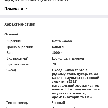
впродовж 24 місяців з дати виробництва.
Приховати
Характеристики
Основні
Виробник
Natra Cacao
Країна виробник
Іспанія
Вага
1000 г
Вид продукції
Шоколадні дропси
Відсоток какао
70
Склад
Склад: какао терте в
рідкому стані, цукор, какао
масло, емульгатор: соєвий
лецитин (Е322),
натуральний ароматизатор
ваніль. Шоколад не містить
штучних барвників,
ароматизаторів та ГМО.
Тип шоколаду
Чорний