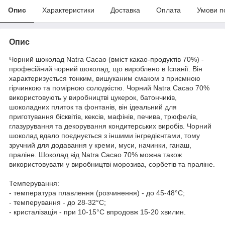
Опис
Характеристики
Доставка
Оплата
Умови п
Опис
Чорний шоколад Natra Cacao (вміст какао-продуктів 70%) -
професійний чорний шоколад, що вироблено в Іспанії. Він
характеризується тонким, вишуканим смаком з приємною
гірчинкою та помірною солодкістю. Чорний Natra Cacao 70%
використовують у виробництві цукерок, батончиків,
шоколадних плиток та фонтанів, він ідеальний для
приготування бісквітів, кексів, мафінів, печива, трюфелів,
глазурування та декорування кондитерських виробів. Чорний
шоколад вдало поєднується з іншими інгредієнтами, тому
зручний для додавання у креми, муси, начинки, ганаш,
праліне. Шоколад від Natra Cacao 70% можна також
використовувати у виробництві морозива, сорбетів та праліне.
Темперування:
- температура плавлення (розчинення) - до 45-48°С;
- темперування - до 28-32°С;
- кристалізація - при 10-15°С впродовж 15-20 хвилин.