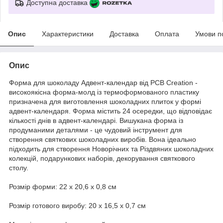
Доступна доставка
Опис
Характеристики
Доставка
Оплата
Умови п
Опис
Форма для шоколаду Адвент-календар від PCB Creation -
високоякісна форма-молд із термоформованого пластику
призначена для виготовлення шоколадних плиток у формі
адвент-календаря. Форма містить 24 осередки, що відповідає
кількості днів в адвент-календарі. Вишукана форма із
продуманими деталями - це чудовий інструмент для
створення святкових шоколадних виробів. Вона ідеально
підходить для створення Новорічних та Різдвяних шоколадних
колекцій, подарункових наборів, декорування святкового
столу.
Розмір форми: 22 х 20,6 х 0,8 см
Розмір готового виробу: 20 х 16,5 х 0,7 см