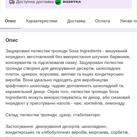
Доступна доставка
Опис
Характеристики
Доставка
Оплата
Умови п
Опис
Зацукровані пелюстки троянди Sosa Ingredients - вишуканий
інгредієнт, виготовлений без використання штучних барвників,
консервантів та підсилювачів смаку. Зацукровані пелюстки
троянди створені для декорування десертів, шоколадних
плиток, цукерок, морозива, випічки та інших кондитерських
виробів. Вони ідеально підходять для виробництва
крафтового шоколаду, чудово доповнюють шоколадний та
карамельний декор. Окрім того, пелюстки троянди Sosa
Ingredients можуть використовуватись як декор, або смаковий
інгредієнт у приготуванні напоїв - чаю, коктейлів, лимонаду.
Склад: пелюстки троянди, цукор, стабілізатори.
Застосування: декорування десертів, шоколадних,
кондитерських та хлібобулочних виробів, морозива, сорбетів,