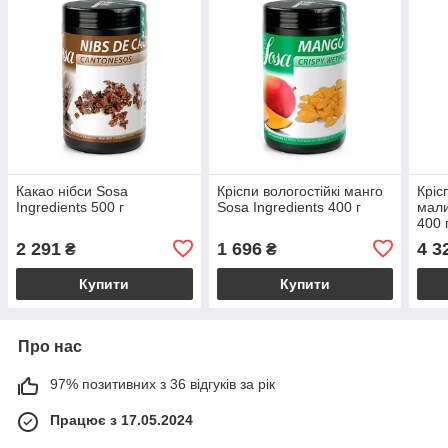
Какао нібси Sosa
Кріспи вологостійкі манго
Кріс
Ingredients 500 г
Sosa Ingredients 400 г
мали
400 
2 291
1 696
4 3
₴
₴
Купити
Купити
Про нас
97% позитивних з 36 відгуків за рік
Працює з 17.05.2024