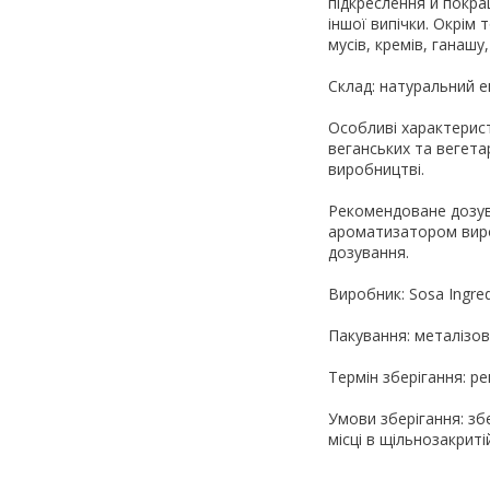
підкреслення й покра
іншої випічки. Окрім
мусів, кремів, ганаш
Склад: натуральний е
Особливі характерист
веганських та вегета
виробництві.
Рекомендоване дозуван
ароматизатором виро
дозування.
Виробник: Sosa Ingredi
Пакування: металізов
Термін зберігання: р
Умови зберігання: зб
місці в щільнозакриті