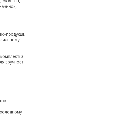
бісквітів,
начинок,
ік–продукції,
халяльному
 комплекті з
ля зручності
тва.
рохолодному