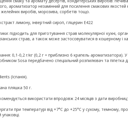
щення смаку та аромату десертів, кондитерських виробів: печива, 
 того, ароматизатор незамінний для посилення смакових якостей 
у, желейних виробів, морозива, сорбетів тощо.
кстракт лимону, інвертний сироп, гліцерин E422
ики: підходить для приготування страв молекулярної кухні, орган
ріанських страв, а також може застосовуватися в кошерному і 
ня: 0,1-0,2 г/кг (0,2 г = приблизно 6 крапель ароматизатора). У
бником Sosa передбачено спеціальний розпилювач та піпетка д
ents (Іспанія).
ана пляшка 50 г.
екомендується використати впродовж 24 місяців з дати виробниц
ерігати при температурі від +7°С до +25°С у сухому, темному, п
й упаковці.