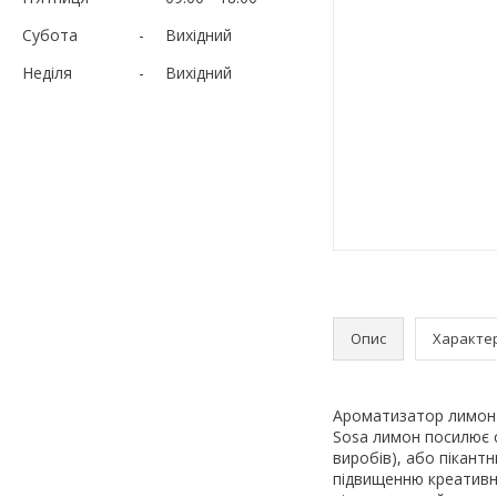
Субота
Вихідний
Неділя
Вихідний
Опис
Характе
Ароматизатор лимон 
Sosa лимон посилює см
виробів), або пікантн
підвищенню креативн