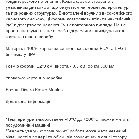
кондитерського натхнення. Кожна форма створена з
унікальним дизайном, що базується на геометрії, архітектурі
та природних структурах. Виготовлені вручну з високоякісного
харчового силікону, ці форми дозволяють втілити найсміливіші
ідеї в десертах та надають їм неповторного вигляду. Це не
просто інструмент - це спосіб підкреслити індивідуальність
кожного вашого виробу.
Матеріал: 100% харчовий силікон, схвалений FDA та LFGB
без вмісту BPA
Розмір форми: 12*9 см, висота - 9,5 см, об'єм 500 мл.
Упаковка: картонна коробка.
Бренд: Dinara Kasko Мoulds.
Додаткова інформація:
*Температура використання -40°C до +200°C, можна мити в
посудомийній машині
*Зверніть увагу - форма ручної роботи може мати незначні
відмінності в розмірі та об'ємі від зазначених в описі товару