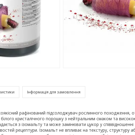
ристики
Інформація для замовлення
окоякісний рафінований підсолоджувач рослинного походження, о
д білого кристалічного порошку з нейтральним смаком та високо
дається з ізомальту та може замінювати цукор у співвідношенні 1
востей рецептури. Ізомальт не впливає на текстуру, структуру а