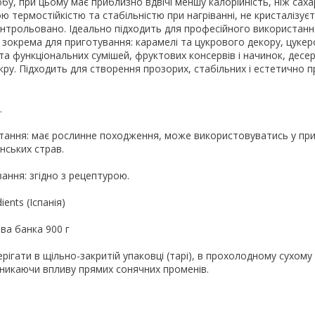
бу, при цьому має приблизно вдвічі меншу калорійність, ніж саха
ю термостійкістю та стабільністю при нагріванні, не кристалізуєт
онтрольовано. Ідеально підходить для професійного використанн
, зокрема для приготування: карамелі та цукрового декору, цукеро
та функціональних сумішей, фруктових консервів і начинок, десерт
ру. Підходить для створення прозорих, стабільних і естетично 
.
тання: має рослинне походження, може використовуватись у при
нських страв.
ння: згідно з рецептурою.
ents (Іспанія)
ва банка 900 г
рігати в щільно-закритій упаковці (тарі), в прохолодному сухому 
уникаючи впливу прямих сонячних променів.