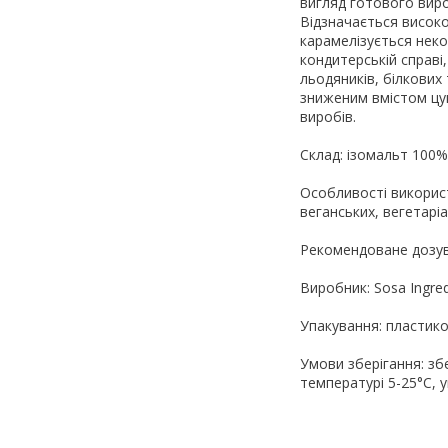
вигляд готового виро
Відзначається високо
карамелізується нек
кондитерській справі
льодяників, білкових 
зниженим вмістом цук
виробів.
Склад: ізомальт 100%
Особливості викорис
веганських, вегетаріа
Рекомендоване дозува
Виробник: Sosa Ingredi
Упакування: пластико
Умови зберігання: збе
температурі 5-25°С, 