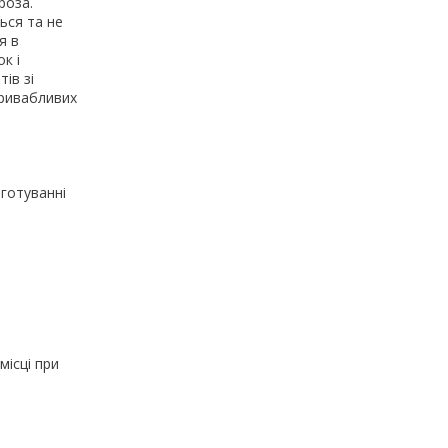
роза.
ься та не
я в
к і
ів зі
привабливих
готуванні
місці при