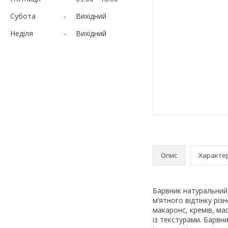
Субота
Вихідний
Неділя
Вихідний
Опис
Характе
Барвник натуральний 
м’ятного відтінку рі
макаронс, кремів, ма
із текстурами. Барвн