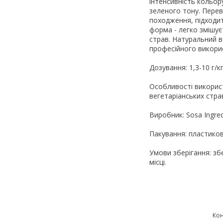
інтенсивність кольор
зеленого тону. Пере
походження, підходит
форма - легко змішує
страв. Натуральний 
професійного викори
Дозування: 1,3-10 г/к
Особливості використ
вегетаріанських стра
Виробник: Sosa Ingredi
Пакування: пластиков
Умови зберігання: зб
місці.