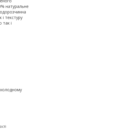
ченого
00% натуральне
 водорозчинна
 і текстуру
 так і
рохолодному
ості