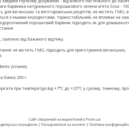
у завдяки гнучкому дозуванню - від м’якого пастельного до наси
ваги барвника натурального порошкового зелена м'ята Sosa - 1
ь для веганських та вегетаріанських рецептів, не містить ГМО,
ться з іншими інгредієнтами, термостабільний, не впливає на смак
водорозчинний порошковий барвник підходить як для домашнього
стання.
г, залежно від бажаного відтінку.
ання: не містить ГМО, підходить для приготування веганських,
в.
ents (Іспанія).
а банка 200 г.
ерігати при температурі від +7°С до +25°С у сухому, темному, п
Prom.ua
Сайт створений на маркетплейсі
Кондитерські інгредієнти |
Поскаржитися на контент
|
Політика конфіденційн