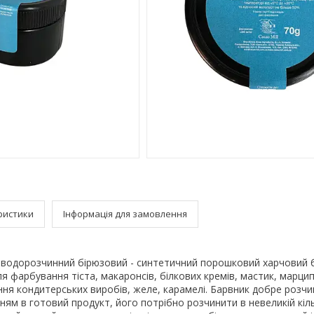
ристики
Інформація для замовлення
водорозчинний бірюзовий - синтетичний порошковий харчовий 
ля фарбування тіста, макаронсів, білкових кремів, мастик, марцип
ння кондитерських виробів, желе, карамелі. Барвник добре розчи
нням в готовий продукт, його потрібно розчинити в невеликій кіль