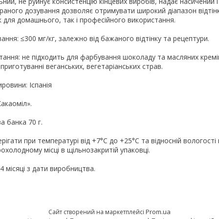
ний, не руйнує консистенцію кінцевих виробів, надає насичений і
браного дозування дозволяє отримувати широкий діапазон відтін
к для домашнього, так і професійного використання.
ння: ≤300 мг/кг, залежно від бажаного відтінку та рецептури.
тання: не підходить для фарбування шоколаду та масляних крем
приготуванні веганських, вегетаріанських страв.
ровини: Іспанія
акаоміл».
а банка 70 г.
ерігати при температурі від +7°С до +25°С та відносній вологості
рохолодному місці в щільнозакритій упаковці.
4 місяці з дати виробництва.
Prom.ua
Сайт створений на маркетплейсі