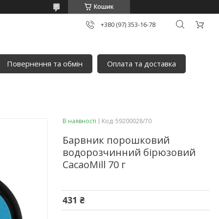
Кошик
+380 (97) 353-16-78
Повернення та обмін
Оплата та доставка
В наявності
Код:
59200028/70
Барвник порошковий
водорозчинний бірюзовий
CacaoMill 70 г
431 ₴