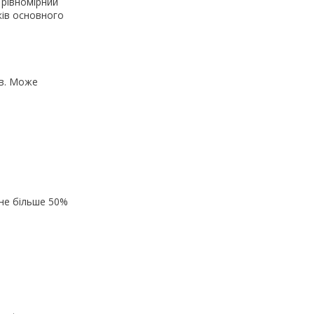
 рівномірний
ків основного
ів. Може
 не більше 50%