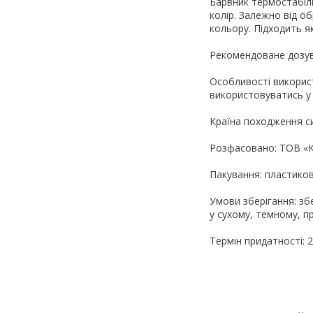
Барвник термостабіль
колір. Залежно від о
кольору. Підходить я
Рекомендоване дозува
Особливості викорис
використовуватись у 
Країна походження си
Розфасовано: ТОВ «К
Пакування: пластиков
Умови зберігання: зб
у сухому, темному, п
Термін придатності: 2