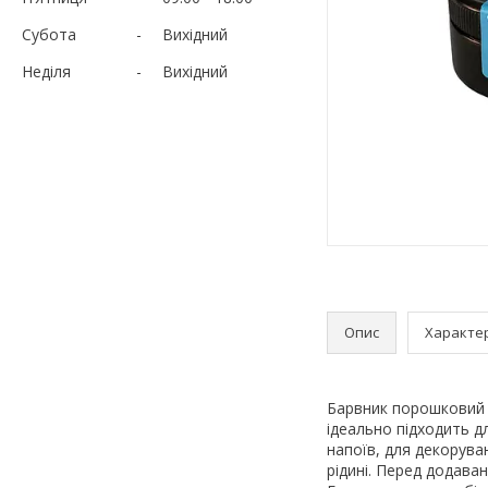
Субота
Вихідний
Неділя
Вихідний
Опис
Характе
Барвник порошковий 
ідеально підходить д
напоїв, для декорува
рідині. Перед додава