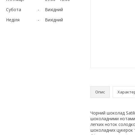
Субота
Вихідний
Неділя
Вихідний
Опис
Характе
Чорний шоколад Satil
шоколадними нотами. 
легких ноток солодко
шоколадних цукерок 