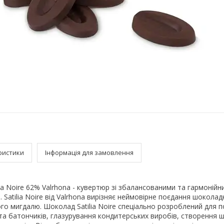
ристики
Інформація для замовлення
ia Noire 62% Valrhona - кувертюр зі збалансованими та гармонійн
Satilia Noire від Valrhona вирізняє неймовірне поєдання шоколад
го мигдалю. Шоколад Satilia Noire спеціально розроблений для 
та батончиків, глазурування кондитерських виробів, створення 