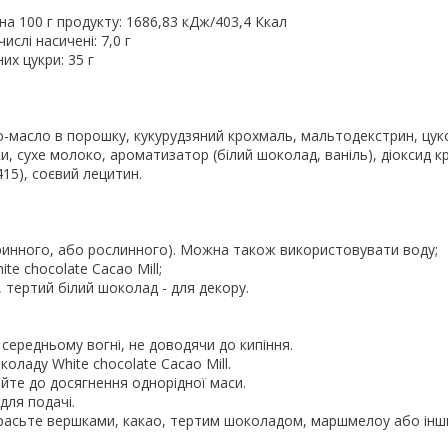
на 100 г продукту: 1686,83 кДж/403,4 Ккал
числі насичені: 7,0 г
них цукри: 35 г
о-масло в порошку, кукурудзяний крохмаль, мальтодекстрин, цукор
и, сухе молоко, ароматизатор (білий шоколад, ваніль), діоксид кр
415), соєвий лецитин.
аринного, або рослинного). Можна також використовувати воду;
ite chocolate Cacao Mill;
 тертий білий шоколад - для декору.
на середньому вогні, не доводячи до кипіння.
коладу White chocolate Cacao Mill.
йте до досягнення однорідної маси.
для подачі.
красьте вершками, какао, тертим шоколадом, маршмелоу або інш