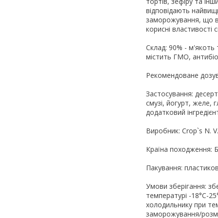
тортів, зефіру та інш
відповідають найвищ
заморожування, що в
корисні властивості 
Склад: 90% - м'якоть
містить ГМО, антибіо
Рекомендоване дозува
Застосування: десерт
смузі, йогурт, желе, 
додатковий інгредієнт
Виробник: Crop`s N. V
Країна походження: Б
Пакування: пластиков
Умови зберігання: збе
температурі -18°С-25
холодильнику при тем
заморожування/розм