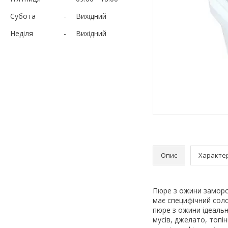
Субота
Вихідний
Неділя
Вихідний
Опис
Характе
Пюре з ожини заморо
має специфічний сол
пюре з ожини ідеальн
мусів, джелато, топін