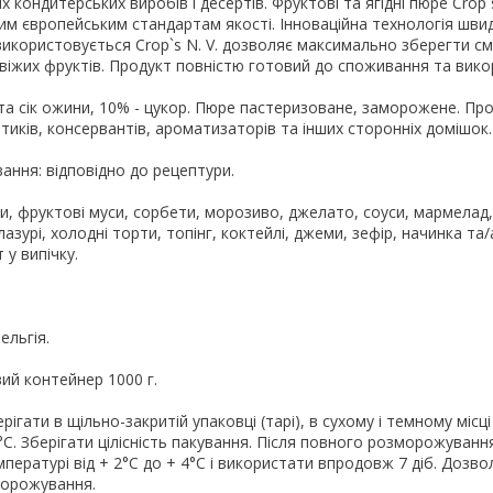
их кондитерських виробів і десертів. Фруктові та ягідні пюре Crop`s
им європейським стандартам якості. Інноваційна технологія шви
икористовується Crop`s N. V. дозволяє максимально зберегти см
свіжих фруктів. Продукт повністю готовий до споживання та вико
 та сік ожини, 10% - цукор. Пюре пастеризоване, заморожене. Пр
тиків, консервантів, ароматизаторів та інших сторонніх домішок.
ння: відповідно до рецептури.
и, фруктові муси, сорбети, морозиво, джелато, соуси, мармелад
глазурі, холодні торти, топінг, коктейлі, джеми, зефір, начинка та
 у випічку.
.
ельгія.
ий контейнер 1000 г.
рігати в щільно-закритій упаковці (тарі), в сухому і темному місці
°С. Зберігати цілісність пакування. Після повного розморожування
пературі від + 2°С до + 4°С і використати впродовж 7 діб. Дозв
орожування.