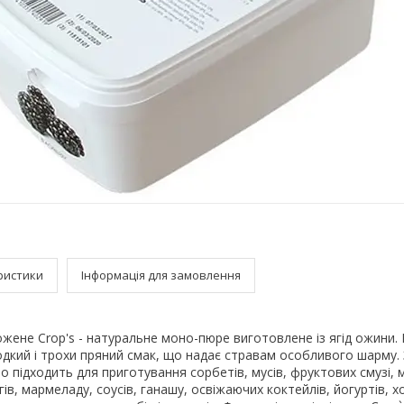
ристики
Інформація для замовлення
жене Crop's - натуральне моно-пюре виготовлене із ягід ожини.
одкий і трохи пряний смак, що надає стравам особливого шарму
о підходить для приготування сорбетів, мусів, фруктових смузі, 
гів, мармеладу, соусів, ганашу, освіжаючих коктейлів, йогуртів, 