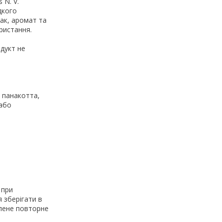
 N. V.
дкого
ак, аромат та
ристання.
одукт не
, панакотта,
/або
 при
 зберігати в
олене повторне