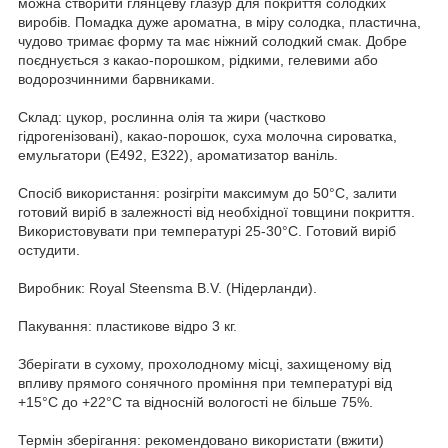
можна створити глянцеву глазур для покриття солодких
виробів. Помадка дуже ароматна, в міру солодка, пластична,
чудово тримає форму та має ніжний солодкий смак. Добре
поєднується з какао-порошком, рідкими, гелевими або
водорозчинними барвниками.
Склад: цукор, рослинна олія та жири (частково
гідрогенізовані), какао-порошок, суха молочна сироватка,
емульгатори (E492, E322), ароматизатор ваніль.
Спосіб використання: розігріти максимум до 50°С, залити
готовий виріб в залежності від необхідної товщини покриття.
Використовувати при температурі 25-30°С. Готовий виріб
остудити.
Виробник: Royal Steensma B.V. (Нідерланди).
Пакування: пластикове відро 3 кг.
Зберігати в сухому, прохолодному місці, захищеному від
впливу прямого сонячного проміння при температурі від
+15°С до +22°С та відносній вологості не більше 75%.
Термін зберігання: рекомендовано використати (вжити)