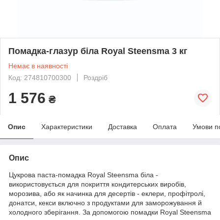
Помадка-глазур біла Royal Steensma 3 кг
Немає в наявності
Код: 274810700300
Роздріб
1 576
₴
Опис
Характеристики
Доставка
Оплата
Умови п
Опис
Цукрова паста-помадка Royal Steensma біла -
використовується для покриття кондитерських виробів,
морозива, або як начинка для десертів - еклери, профітролі,
донатси, кекси включно з продуктами для заморожування й
холодного зберігання. За допомогою помадки Royal Steensma