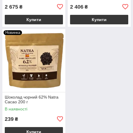
2 675
2 406
₴
₴
Купити
Купити
Новинка
Шоколад чорний 62% Natra
Cacao 200 г
В наявності
239
₴
Купити