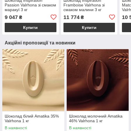
Шоколад Inspiration
Шоколад Inspiration
Шоко
Passion Valrhona зі смаком
Framboise Valrhona зі
Matc
маракуї 3 кг
смаком малини 3 кг
Valr
9 047
11 774
10 
₴
₴
Купити
Купити
Акційні пропозиції та новинки
Шоколад білий Amatika 35%
Шоколад молочний Amatika
Valrhona 1 кг
46% Valrhona 1 кг
В наявності
В наявності