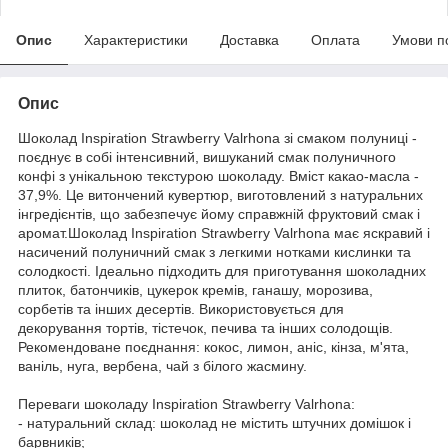
Опис
Характеристики
Доставка
Оплата
Умови п
Опис
Шоколад Inspiration Strawberry Valrhona зі смаком полуниці -
поєднує в собі інтенсивний, вишуканий смак полуничного
конфі з унікальною текстурою шоколаду. Вміст какао-масла -
37,9%. Це витончений кувертюр, виготовлений з натуральних
інгредієнтів, що забезпечує йому справжній фруктовий смак і
аромат.Шоколад Inspiration Strawberry Valrhona має яскравий і
насичений полуничний смак з легкими нотками кислинки та
солодкості. Ідеально підходить для приготування шоколадних
плиток, батончиків, цукерок кремів, ганашу, морозива,
сорбетів та інших десертів. Використовується для
декорування тортів, тістечок, печива та інших солодощів.
Рекомендоване поєднання: кокос, лимон, аніс, кінза, м'ята,
ваніль, нуга, вербена, чай з білого жасмину.
Переваги шоколаду Inspiration Strawberry Valrhona:
- натуральний склад: шоколад не містить штучних домішок і
барвників;