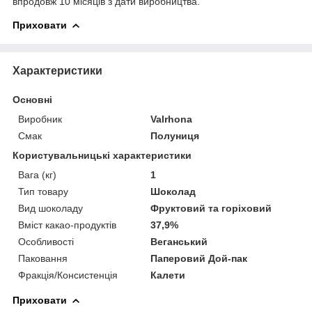
впродовж 10 місяців з дати виробництва.
Приховати
Характеристики
Основні
Виробник
Valrhona
Смак
Полуниця
Користувальницькі характеристики
Вага (кг)
1
Тип товару
Шоколад
Вид шоколаду
Фруктовий та горіховий
Вміст какао-продуктів
37,9%
Особливості
Веганський
Паковання
Паперовий Дой-пак
Фракція/Консистенція
Калети
Приховати