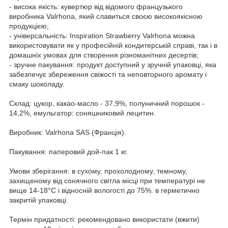
- висока якість: кувертюр від відомого французького
виробника Valrhona, який славиться своєю високоякісною
продукцією;
- універсальність: Inspiration Strawberry Valrhona можна
використовувати як у професійній кондитерській справі, так і в
домашніх умовах для створення різноманітних десертів;
- зручне пакування: продукт доступний у зручній упаковці, яка
забезпечує збереження свіжості та неповторного аромату і
смаку шоколаду.
Склад: цукор, какао-масло - 37,9%, полуничний порошок -
14,2%, емульгатор: соняшниковий лецитин.
Виробник: Valrhona SAS (Франція).
Пакування: паперовий дой-пак 1 кг.
Умови зберігання: в сухому, прохолодному, темному,
захищеному від сонячного світла місці при температурі не
вище 14-18°С і відносній вологості до 75%. в герметично
закритій упаковці.
Термін придатності: рекомендовано використати (вжити)