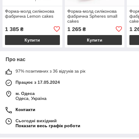
Форма-молд силіконова
Форма-молд силіконова
Форм
фабрична Lemon cakes
фабрична Spheres small
фабр
cakes
cake
1 385
1 265
1 2
₴
₴
Купити
Купити
Про нас
97% позитивних з 36 відгуків за рік
Працює з 17.05.2024
м. Одеса
Одеса, Україна
Контакти
Сьогодні вихідний
Показати весь графік роботи