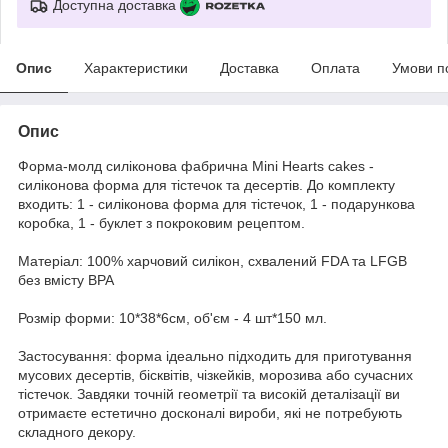
Доступна доставка
Опис
Характеристики
Доставка
Оплата
Умови п
Опис
Форма-молд силіконова фабрична Mini Hearts cakes -
силіконова форма для тістечок та десертів. До комплекту
входить: 1 - силіконова форма для тістечок, 1 - подарункова
коробка, 1 - буклет з покроковим рецептом.
Матеріал: 100% харчовий силікон, схвалений FDA та LFGB
без вмісту BPA
Розмір форми: 10*38*6см, об'єм - 4 шт*150 мл.
Застосування: форма ідеально підходить для приготування
мусових десертів, бісквітів, чізкейків, морозива або сучасних
тістечок. Завдяки точній геометрії та високій деталізації ви
отримаєте естетично досконалі вироби, які не потребують
складного декору.