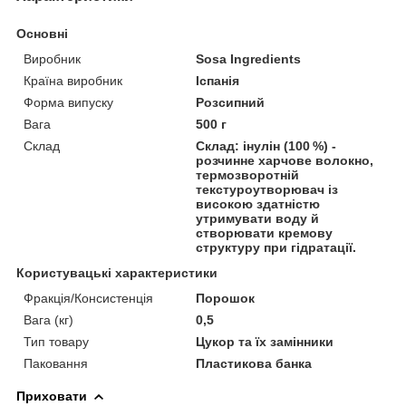
Основні
Виробник
Sosa Ingredients
Країна виробник
Іспанія
Форма випуску
Розсипний
Вага
500 г
Склад
Склад: інулін (100 %) -
розчинне харчове волокно,
термозворотній
текстуроутворювач із
високою здатністю
утримувати воду й
створювати кремову
структуру при гідратації.
Користувацькі характеристики
Фракція/Консистенція
Порошок
Вага (кг)
0,5
Тип товару
Цукор та їх замінники
Паковання
Пластикова банка
Приховати