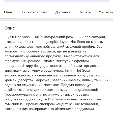
Опис
Характеристики
Доставка
Оплата
Умови п
Опис
Інулін Hot Sosa - 100 % натуральний розчинний полісахарид,
екстрагований з кореня цикорію. Інулін Hot Sosа не містить
штучних домішок і має нейтральний смаковий профіль без
кольору чи сторонніх ароматів, що не впливає на
органолептику кінцевого продукту. Використовується для
формування кремової, гладкої текстури з ефектом
присутності жиру без додавання жирової фази, що дозволяє
знижувати вміст жиру в рецептурах. Інулін Hot Sosа
використовується як наповнювач і замінник жиру у мусах,
кремах, десертах, морозиві, заварних кремах, випічці та інших
водних чи емульсійних системах. Продукт покращує
стабільність текстури при заморожуванні та дефростації
(розморожуванні), значно знижує ризик синерезису
(виділення) рідини. Інулін Hot Sosа має нейтральний смак,
сумісний із широким спектром кондитерських технологій,
включно з низькожировими та дієтичними продуктами.